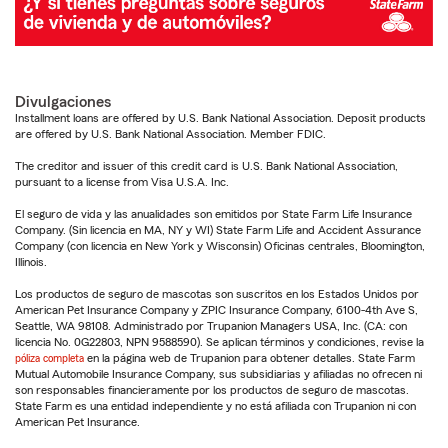
Divulgaciones
Installment loans are offered by U.S. Bank National Association. Deposit products
are offered by U.S. Bank National Association. Member FDIC.
The creditor and issuer of this credit card is U.S. Bank National Association,
pursuant to a license from Visa U.S.A. Inc.
El seguro de vida y las anualidades son emitidos por State Farm Life Insurance
Company. (Sin licencia en MA, NY y WI) State Farm Life and Accident Assurance
Company (con licencia en New York y Wisconsin) Oficinas centrales, Bloomington,
Illinois.
Los productos de seguro de mascotas son suscritos en los Estados Unidos por
American Pet Insurance Company y ZPIC Insurance Company, 6100-4th Ave S,
Seattle, WA 98108. Administrado por Trupanion Managers USA, Inc. (CA: con
licencia No. 0G22803, NPN 9588590). Se aplican términos y condiciones, revise la
póliza completa
en la página web de Trupanion para obtener detalles. State Farm
Mutual Automobile Insurance Company, sus subsidiarias y afiliadas no ofrecen ni
son responsables financieramente por los productos de seguro de mascotas.
State Farm es una entidad independiente y no está afiliada con Trupanion ni con
American Pet Insurance.