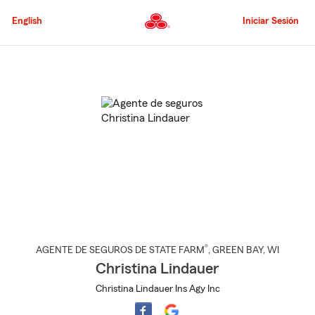
Pasar
al
English
Iniciar Sesión
contenido
principal
Comienzo
del
contenido
principal
®
AGENTE DE SEGUROS DE STATE FARM
,
GREEN BAY
, WI
Christina Lindauer
Christina Lindauer Ins Agy Inc