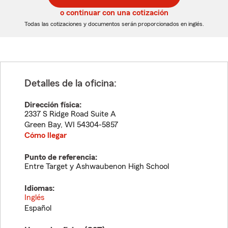
5
5
o continuar con una cotización
dígitos
dígitos
Todas las cotizaciones y documentos serán proporcionados en inglés.
Detalles de la oficina:
Dirección física:
2337 S Ridge Road Suite A
Green Bay
,
WI
54304-5857
Cómo llegar
Punto de referencia:
Entre Target y Ashwaubenon High School
Idiomas:
Inglés
Español