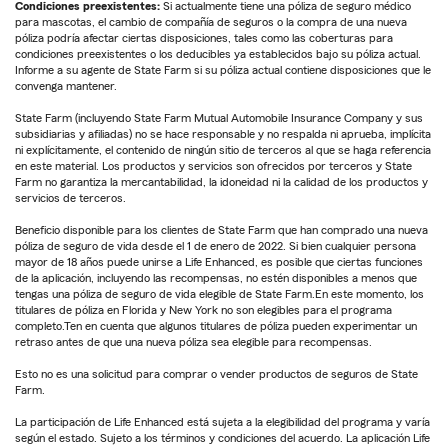
Condiciones preexistentes:
Si actualmente tiene una póliza de seguro médico
para mascotas, el cambio de compañía de seguros o la compra de una nueva
póliza podría afectar ciertas disposiciones, tales como las coberturas para
condiciones preexistentes o los deducibles ya establecidos bajo su póliza actual.
Informe a su agente de State Farm si su póliza actual contiene disposiciones que le
convenga mantener.
State Farm (incluyendo State Farm Mutual Automobile Insurance Company y sus
subsidiarias y afiliadas) no se hace responsable y no respalda ni aprueba, implícita
ni explícitamente, el contenido de ningún sitio de terceros al que se haga referencia
en este material. Los productos y servicios son ofrecidos por terceros y State
Farm no garantiza la mercantabilidad, la idoneidad ni la calidad de los productos y
servicios de terceros.
Beneficio disponible para los clientes de State Farm que han comprado una nueva
póliza de seguro de vida desde el 1 de enero de 2022. Si bien cualquier persona
mayor de 18 años puede unirse a Life Enhanced, es posible que ciertas funciones
de la aplicación, incluyendo las recompensas, no estén disponibles a menos que
tengas una póliza de seguro de vida elegible de State Farm.En este momento, los
titulares de póliza en Florida y New York no son elegibles para el programa
completo.Ten en cuenta que algunos titulares de póliza pueden experimentar un
retraso antes de que una nueva póliza sea elegible para recompensas.
Esto no es una solicitud para comprar o vender productos de seguros de State
Farm.
La participación de Life Enhanced está sujeta a la elegibilidad del programa y varía
según el estado. Sujeto a los términos y condiciones del acuerdo. La aplicación Life