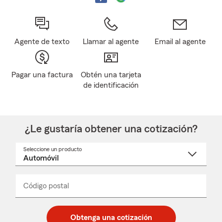
Agente de texto
Llamar al agente
Email al agente
Pagar una factura
Obtén una tarjeta
de identificación
¿Le gustaría obtener una cotización?
Seleccione un producto
Seleccione
un
nombre
de
producto
del
Código postal
Ingresa
Ingresa
_____
menú
un
un
desplegable
código
código
postal
postal
Obtenga una cotización
de
de